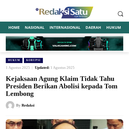
HOME
NASIONAL
INTERNASIONAL
DAERAH
HUKUM
P
HUKUM
KORUPSI
1 Agustus 2025
Updated:
1 Agustus 2025
Kejaksaan Agung Klaim Tidak Tahu
Presiden Berikan Abolisi kepada Tom
Lembong
By
Redaksi