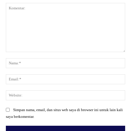
Komentar:
Na
Ema
Web
Simpan nama, email, dan situs web saya di browser ini untuk lain kali
saya berkomentar.