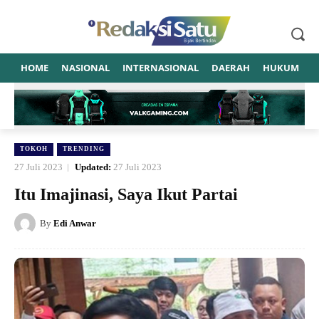
HOME
NASIONAL
INTERNASIONAL
DAERAH
HUKUM
P
TOKOH
TRENDING
27 Juli 2023
Updated:
27 Juli 2023
Itu Imajinasi, Saya Ikut Partai
By
Edi Anwar