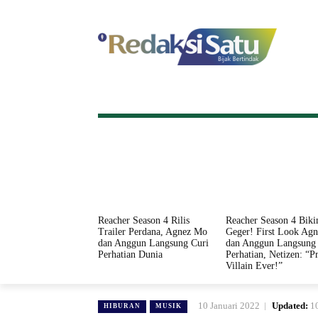
HOME
NASIONAL
INTERNASI
Reacher Season 4 Rilis
Reacher Season 4 Biki
Trailer Perdana, Agnez Mo
Geger! First Look Ag
dan Anggun Langsung Curi
dan Anggun Langsung 
Perhatian Dunia
Perhatian, Netizen: “Pr
Villain Ever!”
10 Januari 2022
Updated:
1
HIBURAN
MUSIK