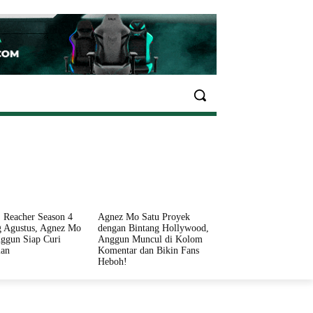
EKONOMI
OLAHRAGA
INFO SEHAT
PARIWI
 Reacher Season 4
Agnez Mo Satu Proyek
 Agustus, Agnez Mo
dengan Bintang Hollywood,
ggun Siap Curi
Anggun Muncul di Kolom
ian
Komentar dan Bikin Fans
Heboh!