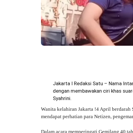
Bagikan
Jakarta I Redaksi Satu – Nama
Inta
dengan membawakan ciri khas suara 
Syahrini.
Wanita kelahiran Jakarta !4 April berdarah
mendapat perhatian para Netizen, pengema
Dalam acara memperingati Gemilang 40 ta