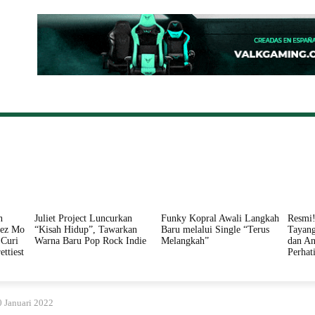
ONAL
DAERAH
HUKUM
PERISTIWA
POLITIK
n
Juliet Project Luncurkan
Funky Kopral Awali Langkah
Resmi!
nez Mo
“Kisah Hidup”, Tawarkan
Baru melalui Single “Terus
Tayang
Curi
Warna Baru Pop Rock Indie
Melangkah”
dan An
ettiest
Perhat
0 Januari 2022