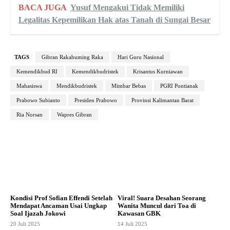
BACA JUGA
Yusuf Mengakui Tidak Memiliki
Legalitas Kepemilikan Hak atas Tanah di Sungai Besar
TAGS
Gibran Rakabuming Raka
Hari Guru Nasional
Kemendikbud RI
Kemendikbudristek
Krisantus Kurniawan
Mahasiswa
Mendikbudristek
Mimbar Bebas
PGRI Pontianak
Prabowo Subianto
Presiden Prabowo
Provinsi Kalimantan Barat
Ria Norsan
Wapres Gibran
Kondisi Prof Sofian Effendi Setelah
Viral! Suara Desahan Seorang
Mendapat Ancaman Usai Ungkap
Wanita Muncul dari Toa di
Soal Ijazah Jokowi
Kawasan GBK
20 Juli 2025
14 Juli 2025