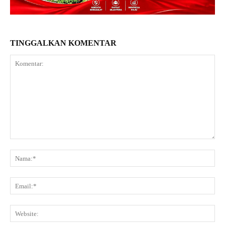
TINGGALKAN KOMENTAR
Komentar:
Na
Ema
Web