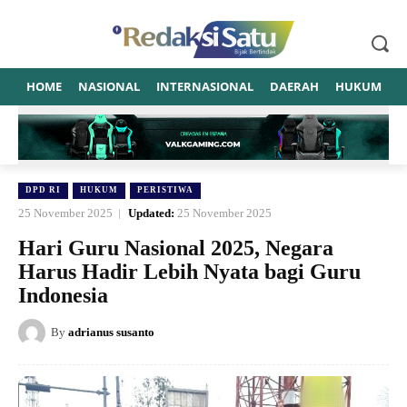
HOME
NASIONAL
INTERNASIONAL
DAERAH
HUKUM
P
DPD RI
HUKUM
PERISTIWA
25 November 2025
Updated:
25 November 2025
Hari Guru Nasional 2025, Negara
Harus Hadir Lebih Nyata bagi Guru
Indonesia
By
adrianus susanto