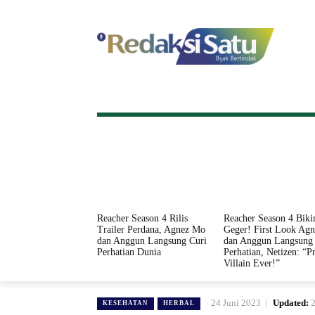
HOME
NASIONAL
INTERNASI
Reacher Season 4 Rilis
Reacher Season 4 Biki
Trailer Perdana, Agnez Mo
Geger! First Look Ag
dan Anggun Langsung Curi
dan Anggun Langsung 
Perhatian Dunia
Perhatian, Netizen: “Pr
Villain Ever!”
24 Juni 2023
Updated:
2
KESEHATAN
HERBAL