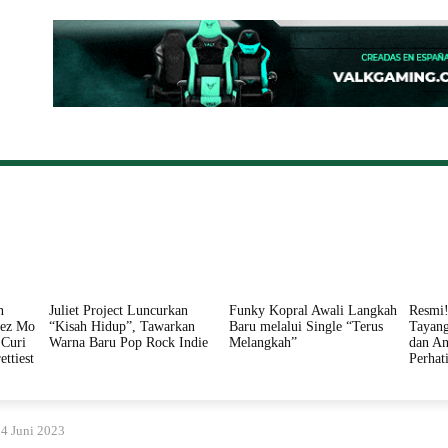
ONAL
DAERAH
HUKUM
PERISTIWA
POLITIK
n
Juliet Project Luncurkan
Funky Kopral Awali Langkah
Resmi!
nez Mo
“Kisah Hidup”, Tawarkan
Baru melalui Single “Terus
Tayang
Curi
Warna Baru Pop Rock Indie
Melangkah”
dan An
ettiest
Perhat
4 Juni 2023