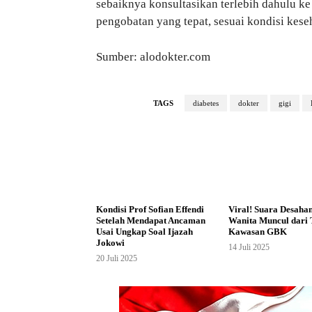
sebaiknya konsultasikan terlebih dahulu ke
pengobatan yang tepat, sesuai kondisi kese
Sumber: alodokter.com
TAGS
diabetes
dokter
gigi
Kondisi Prof Sofian Effendi
Viral! Suara Desaha
Setelah Mendapat Ancaman
Wanita Muncul dari 
Usai Ungkap Soal Ijazah
Kawasan GBK
Jokowi
14 Juli 2025
20 Juli 2025