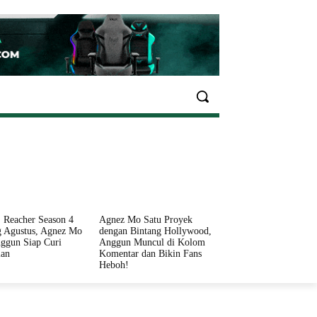
EKONOMI
OLAHRAGA
INFO SEHAT
PARIWI
 Reacher Season 4
Agnez Mo Satu Proyek
 Agustus, Agnez Mo
dengan Bintang Hollywood,
ggun Siap Curi
Anggun Muncul di Kolom
ian
Komentar dan Bikin Fans
Heboh!