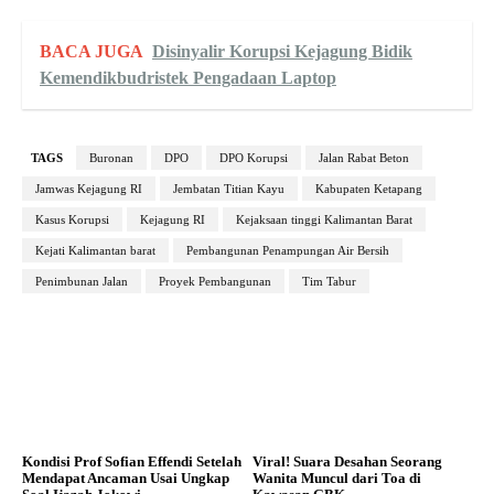
BACA JUGA
Disinyalir Korupsi Kejagung Bidik
Kemendikbudristek Pengadaan Laptop
TAGS
Buronan
DPO
DPO Korupsi
Jalan Rabat Beton
Jamwas Kejagung RI
Jembatan Titian Kayu
Kabupaten Ketapang
Kasus Korupsi
Kejagung RI
Kejaksaan tinggi Kalimantan Barat
Kejati Kalimantan barat
Pembangunan Penampungan Air Bersih
Penimbunan Jalan
Proyek Pembangunan
Tim Tabur
Kondisi Prof Sofian Effendi Setelah
Viral! Suara Desahan Seorang
Mendapat Ancaman Usai Ungkap
Wanita Muncul dari Toa di