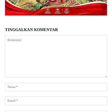
TINGGALKAN KOMENTAR
Komentar:
Na
Ema