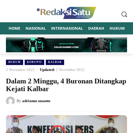
HOME
NASIONAL
INTERNASIONAL
DAERAH
HUKUM
P
HUKUM
KORUPSI
KALBAR
2 November 2022
Updated:
2 November 2022
Dalam 2 Minggu, 4 Buronan Ditangkap
Kejati Kalbar
By
adrianus susanto