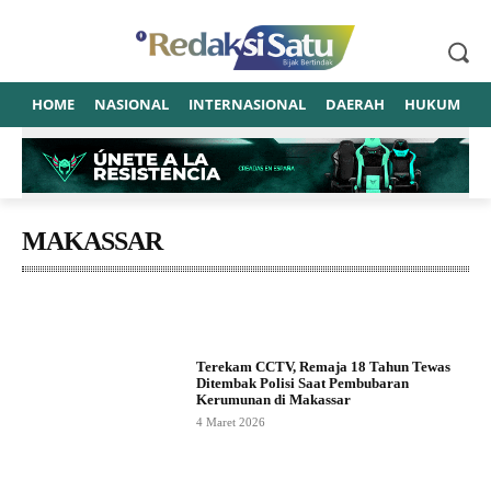
HOME
NASIONAL
INTERNASIONAL
DAERAH
HUKUM
P
MAKASSAR
Advetorial
Amerika Serikat
Artis
ASUSILA
BANTEN
Terekam CCTV, Remaja 18 Tahun Tewas
Ditembak Polisi Saat Pembubaran
Kerumunan di Makassar
4 Maret 2026