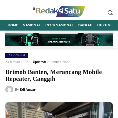
HOME
NASIONAL
INTERNASIONAL
DAERAH
HUKUM
P
INFO POLISI
23 Januari 2022
Updated:
23 Januari 2022
Brimob Banten, Merancang Mobile
Repeater, Canggih
By
Edi Anwar