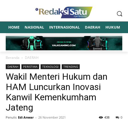
HOME
NASIONAL
INTERNASIONAL
DAERAH
HUKUM
P
Beranda
DAERAH
DAERAH
PERISTIWA
TEKNOLOGI
TRENDING
Wakil Menteri Hukum dan
HAM Luncurkan Inovasi
Kanwil Kemenkumham
Jateng
Penulis
Edi Anwar
-
26 November 2021
438
0