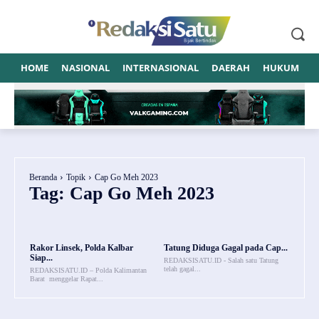
HOME
NASIONAL
INTERNASIONAL
DAERAH
HUKUM
P
Beranda
Topik
Cap Go Meh 2023
Tag:
Cap Go Meh 2023
Rakor Linsek, Polda Kalbar
Tatung Diduga Gagal pada Cap...
Siap...
REDAKSISATU.ID - Salah satu Tatung
telah gagal...
REDAKSISATU.ID – Polda Kalimantan
Barat menggelar Rapat...