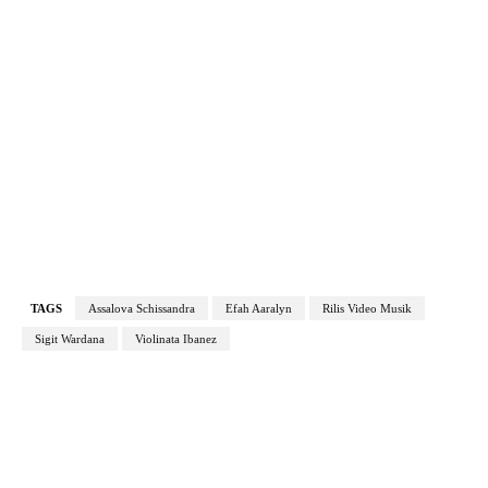
TAGS
Assalova Schissandra
Efah Aaralyn
Rilis Video Musik
Sigit Wardana
Violinata Ibanez