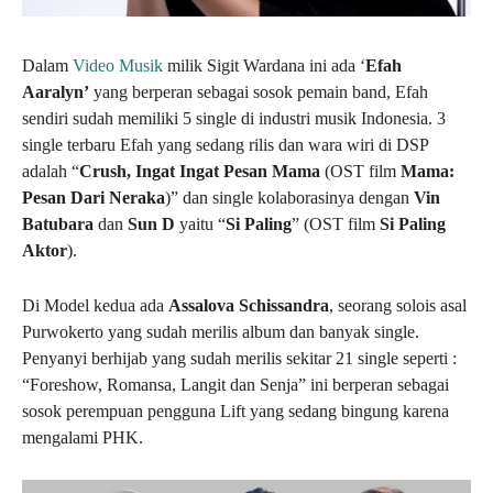
Dalam
Video Musik
milik Sigit Wardana ini ada ‘
Efah
Aaralyn’
yang berperan sebagai sosok pemain band, Efah
sendiri sudah memiliki 5 single di industri musik Indonesia. 3
single terbaru Efah yang sedang rilis dan wara wiri di DSP
adalah “
Crush, Ingat Ingat Pesan Mama
(OST film
Mama:
Pesan Dari Neraka
)” dan single kolaborasinya dengan
Vin
Batubara
dan
Sun D
yaitu “
Si Paling
” (OST film
Si Paling
Aktor
).
Di Model kedua ada
Assalova Schissandra
, seorang solois asal
Purwokerto yang sudah merilis album dan banyak single.
Penyanyi berhijab yang sudah merilis sekitar 21 single seperti :
“Foreshow, Romansa, Langit dan Senja” ini berperan sebagai
sosok perempuan pengguna Lift yang sedang bingung karena
mengalami PHK.