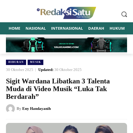
HOME
NASIONAL
INTERNASIONAL
DAERAH
HUKUM
P
HIBURAN
MUSIK
30 Oktober 2025
Updated:
30 Oktober 2025
Sigit Wardana Libatkan 3 Talenta
Muda di Video Musik “Luka Tak
Berdarah”
By
Eny Handayanih