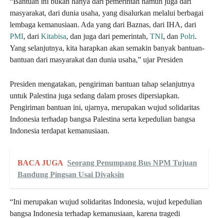
“Bantuan ini bukan hanya dari pemerintah namun juga dari
masyarakat, dari dunia usaha, yang disalurkan melalui berbagai
lembaga kemanusiaan. Ada yang dari Baznas, dari IHA, dari
PMI
, dari
Kitabisa
, dan juga dari pemerintah,
TNI
, dan
Polri
.
Yang selanjutnya, kita harapkan akan semakin banyak bantuan-
bantuan dari masyarakat dan dunia usaha,” ujar Presiden
Presiden mengatakan, pengiriman bantuan tahap selanjutnya
untuk Palestina juga sedang dalam proses dipersiapkan.
Pengiriman bantuan ini, ujarnya, merupakan wujud solidaritas
Indonesia terhadap bangsa Palestina serta kepedulian bangsa
Indonesia terdapat kemanusiaan.
BACA JUGA
Seorang Penumpang Bus NPM Tujuan
Bandung Pingsan Usai Divaksin
“Ini merupakan wujud solidaritas Indonesia, wujud kepedulian
bangsa Indonesia terhadap kemanusiaan, karena tragedi