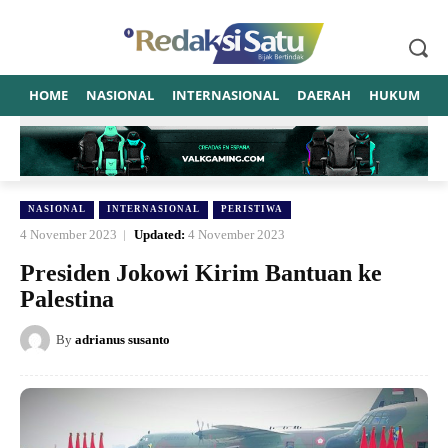
HOME
NASIONAL
INTERNASIONAL
DAERAH
HUKUM
P
NASIONAL
INTERNASIONAL
PERISTIWA
4 November 2023
Updated:
4 November 2023
Presiden Jokowi Kirim Bantuan ke
Palestina
By
adrianus susanto