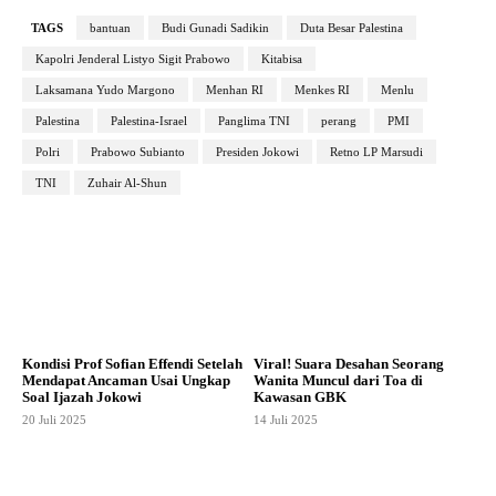
TAGS
bantuan
Budi Gunadi Sadikin
Duta Besar Palestina
Kapolri Jenderal Listyo Sigit Prabowo
Kitabisa
Laksamana Yudo Margono
Menhan RI
Menkes RI
Menlu
Palestina
Palestina-Israel
Panglima TNI
perang
PMI
Polri
Prabowo Subianto
Presiden Jokowi
Retno LP Marsudi
TNI
Zuhair Al-Shun
Kondisi Prof Sofian Effendi Setelah
Viral! Suara Desahan Seorang
Mendapat Ancaman Usai Ungkap
Wanita Muncul dari Toa di
Soal Ijazah Jokowi
Kawasan GBK
20 Juli 2025
14 Juli 2025