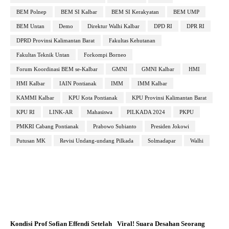
BEM Polnep
BEM SI Kalbar
BEM SI Kerakyatan
BEM UMP
BEM Untan
Demo
Direktur Walhi Kalbar
DPD RI
DPR RI
DPRD Provinsi Kalimantan Barat
Fakultas Kehutanan
Fakultas Teknik Untan
Forkompi Borneo
Forum Koordinasi BEM se-Kalbar
GMNI
GMNI Kalbar
HMI
HMI Kalbar
IAIN Pontianak
IMM
IMM Kalbar
KAMMI Kalbar
KPU Kota Pontianak
KPU Provinsi Kalimantan Barat
KPU RI
LINK-AR
Mahasiswa
PILKADA 2024
PKPU
PMKRI Cabang Pontianak
Prabowo Subianto
Presiden Jokowi
Putusan MK
Revisi Undang-undang Pilkada
Solmadapar
Walhi
Kondisi Prof Sofian Effendi Setelah
Viral! Suara Desahan Seorang