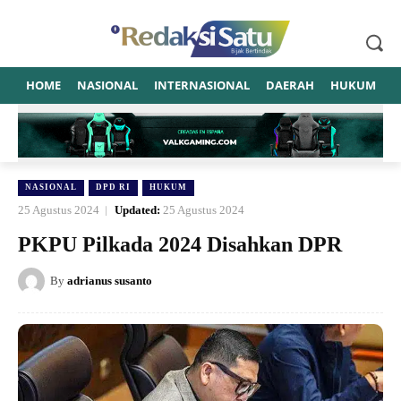
HOME
NASIONAL
INTERNASIONAL
DAERAH
HUKUM
P
NASIONAL
DPD RI
HUKUM
25 Agustus 2024
Updated:
25 Agustus 2024
PKPU Pilkada 2024 Disahkan DPR
By
adrianus susanto