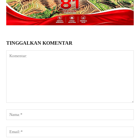
TINGGALKAN KOMENTAR
Komentar:
Na
Ema