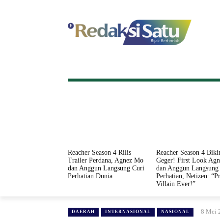
HOME
NASIONAL
INTERNASI
Reacher Season 4 Rilis
Reacher Season 4 Biki
Trailer Perdana, Agnez Mo
Geger! First Look Ag
dan Anggun Langsung Curi
dan Anggun Langsung 
Perhatian Dunia
Perhatian, Netizen: “Pr
Villain Ever!”
8 Mei 
DAERAH
INTERNASIONAL
NASIONAL