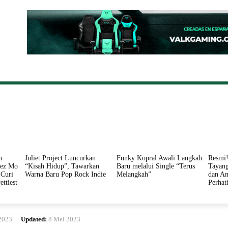
ONAL
DAERAH
HUKUM
PERISTIWA
POLITIK
n
Juliet Project Luncurkan
Funky Kopral Awali Langkah
Resmi!
nez Mo
“Kisah Hidup”, Tawarkan
Baru melalui Single “Terus
Tayang
Curi
Warna Baru Pop Rock Indie
Melangkah”
dan An
ettiest
Perhat
2023
Updated:
8 Mei 2023