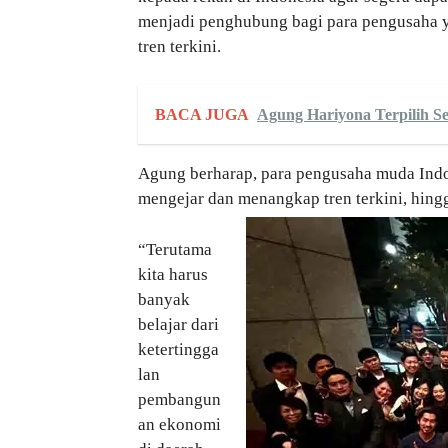
menjadi penghubung bagi para pengusaha 
tren terkini.
BACA JUGA
Agung Hariyona Terpilih 
Agung berharap, para pengusaha muda Ind
mengejar dan menangkap tren terkini, hin
“Terutama
kita harus
banyak
belajar dari
ketertingga
lan
pembangun
an ekonomi