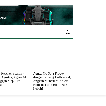
EKONOMI
OLAHRAGA
INFO SEHAT
PARIWI
 Reacher Season 4
Agnez Mo Satu Proyek
 Agustus, Agnez Mo
dengan Bintang Hollywood,
ggun Siap Curi
Anggun Muncul di Kolom
ian
Komentar dan Bikin Fans
Heboh!