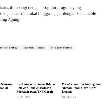
harus diimbangi dengan program-program yang
 dengan kearifan lokal hingga sejajar dengan Sustainable
tutup Agung.
iness Matching
Indonesia - Jepang
Perjalanan Business
n Seorang
Eks Danjen Kopassus Dihina
Persiteruan Lita Gading dan
Toa di
Relawan Jokowi, Ratusan
Ahmad Dhani Gara-Gara
Purnawirawan TNI Marah
Konten
12 Juli 2025
10 Juli 2025