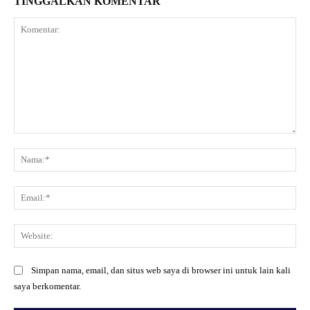
TINGGALKAN KOMENTAR
Komentar:
Na
Ema
Web
Simpan nama, email, dan situs web saya di browser ini untuk lain kali
saya berkomentar.