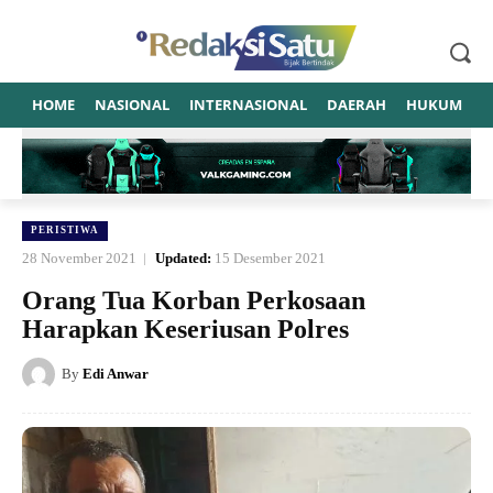
HOME
NASIONAL
INTERNASIONAL
DAERAH
HUKUM
P
PERISTIWA
28 November 2021
Updated:
15 Desember 2021
Orang Tua Korban Perkosaan
Harapkan Keseriusan Polres
By
Edi Anwar