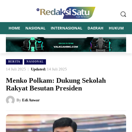
HOME
NASIONAL
INTERNASIONAL
DAERAH
HUKUM
P
BERITA
NASIONAL
14 Juli 2025
Updated:
14 Juli 2025
Menko Polkam: Dukung Sekolah
Rakyat Besutan Presiden
By
Edi Anwar