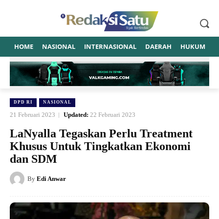
HOME
NASIONAL
INTERNASIONAL
DAERAH
HUKUM
P
DPD RI
NASIONAL
21 Februari 2023
Updated:
22 Februari 2023
LaNyalla Tegaskan Perlu Treatment
Khusus Untuk Tingkatkan Ekonomi
dan SDM
By
Edi Anwar