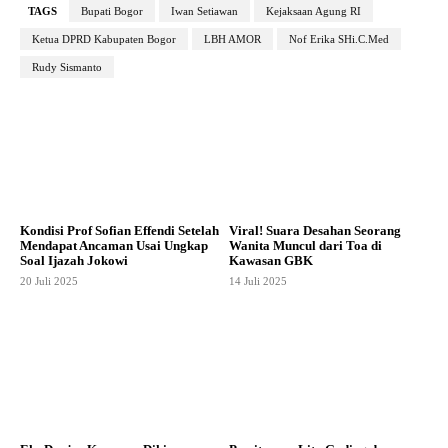
TAGS
Bupati Bogor
Iwan Setiawan
Kejaksaan Agung RI
Ketua DPRD Kabupaten Bogor
LBH AMOR
Nof Erika SHi.C.Med
Rudy Sismanto
Kondisi Prof Sofian Effendi Setelah
Viral! Suara Desahan Seorang
Mendapat Ancaman Usai Ungkap
Wanita Muncul dari Toa di
Soal Ijazah Jokowi
Kawasan GBK
20 Juli 2025
14 Juli 2025