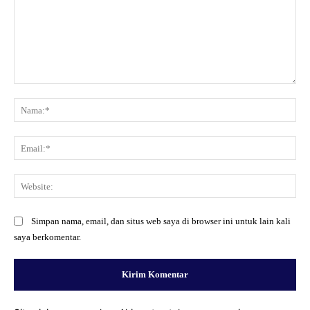
Komentar:
Na
Ema
Web
Simpan nama, email, dan situs web saya di browser ini untuk lain kali
saya berkomentar.