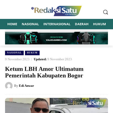
HOME
NASIONAL
INTERNASIONAL
DAERAH
HUKUM
P
NASIONAL
HUKUM
9 November 2023
Updated:
9 November 2023
Ketum LBH Amor Ultimatum
Pemerintah Kabupaten Bogor
By
Edi Anwar