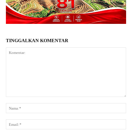
TINGGALKAN KOMENTAR
Komentar:
Na
Ema