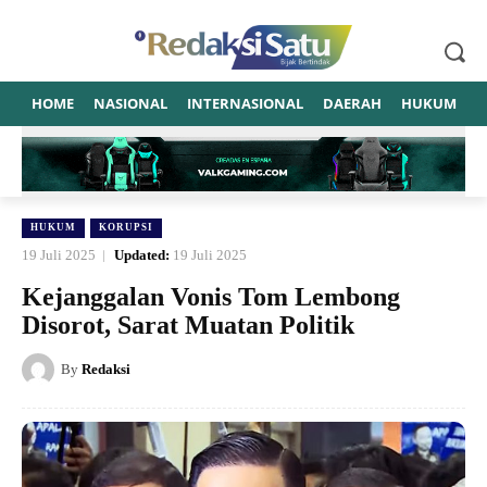
HOME
NASIONAL
INTERNASIONAL
DAERAH
HUKUM
P
HUKUM
KORUPSI
19 Juli 2025
Updated:
19 Juli 2025
Kejanggalan Vonis Tom Lembong
Disorot, Sarat Muatan Politik
By
Redaksi