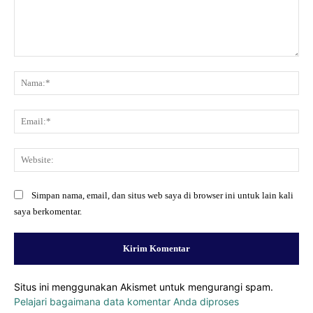
Komentar:
Na
Ema
Web
Simpan nama, email, dan situs web saya di browser ini untuk lain kali
saya berkomentar.
Situs ini menggunakan Akismet untuk mengurangi spam.
Pelajari bagaimana data komentar Anda diproses