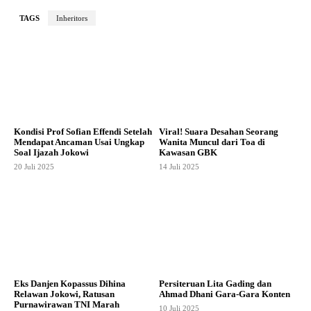
TAGS
Inheritors
Kondisi Prof Sofian Effendi Setelah
Viral! Suara Desahan Seorang
Mendapat Ancaman Usai Ungkap
Wanita Muncul dari Toa di
Soal Ijazah Jokowi
Kawasan GBK
20 Juli 2025
14 Juli 2025
Eks Danjen Kopassus Dihina
Persiteruan Lita Gading dan
Relawan Jokowi, Ratusan
Ahmad Dhani Gara-Gara Konten
Purnawirawan TNI Marah
10 Juli 2025