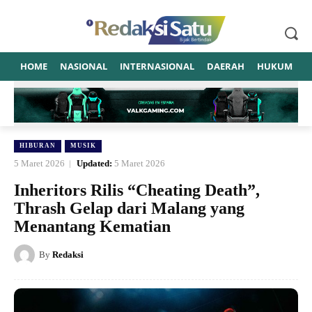
HOME
NASIONAL
INTERNASIONAL
DAERAH
HUKUM
P
HIBURAN
MUSIK
5 Maret 2026
Updated:
5 Maret 2026
Inheritors Rilis “Cheating Death”,
Thrash Gelap dari Malang yang
Menantang Kematian
By
Redaksi