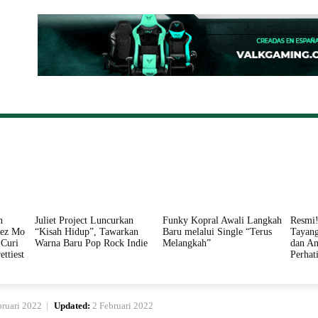
ONAL
DAERAH
HUKUM
PERISTIWA
POLITIK
n
Juliet Project Luncurkan
Funky Kopral Awali Langkah
Resmi!
nez Mo
“Kisah Hidup”, Tawarkan
Baru melalui Single “Terus
Tayang
Curi
Warna Baru Pop Rock Indie
Melangkah”
dan An
ettiest
Perhat
bruari 2022
Updated:
2 Februari 2022