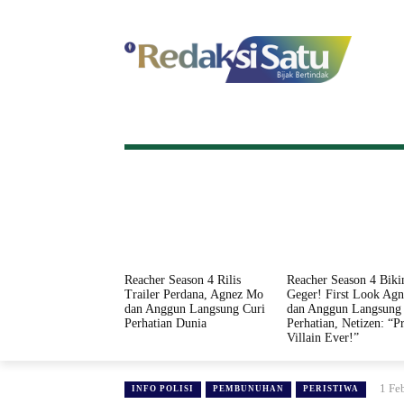
HOME
NASIONAL
INTERNASI
Reacher Season 4 Rilis
Reacher Season 4 Biki
Trailer Perdana, Agnez Mo
Geger! First Look Ag
dan Anggun Langsung Curi
dan Anggun Langsung 
Perhatian Dunia
Perhatian, Netizen: “Pr
Villain Ever!”
1 Fe
INFO POLISI
PEMBUNUHAN
PERISTIWA