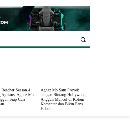
EKONOMI
OLAHRAGA
INFO SEHAT
PARIWI
 Reacher Season 4
Agnez Mo Satu Proyek
 Agustus, Agnez Mo
dengan Bintang Hollywood,
ggun Siap Curi
Anggun Muncul di Kolom
ian
Komentar dan Bikin Fans
Heboh!