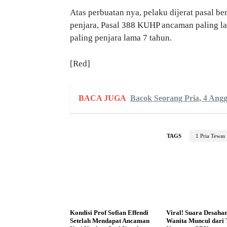
Atas perbuatan nya, pelaku dijerat pasal b
penjara, Pasal 388 KUHP ancaman paling l
paling penjara lama 7 tahun.
[Red]
BACA JUGA
Bacok Seorang Pria, 4 Ang
TAGS
1 Pria Tewas
Kondisi Prof Sofian Effendi
Viral! Suara Desaha
Setelah Mendapat Ancaman
Wanita Muncul dari 