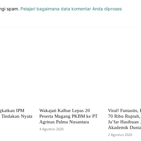
angi spam.
Pelajari bagaimana data komentar Anda diproses
gkatkan IPM
Wakajati Kalbar Lepas 20
Viral! Fantastis
 Tindakan Nyata
Peserta Magang PKBM ke PT
70 Ribu Rupia
Agrinas Palma Nusantara
Ja’far Hasibuan 
Akademik Duni
4 Agustus 2026
2 Agustus 2026