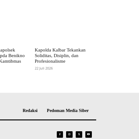
Kapolsek
Kapolda Kalbar Tekankan
Ipda Benikno
Soliditas, Disiplin, dan
 Kamtibmas
Profesionalisme
22 Juli 2026
Redaksi
Pedoman Media Siber