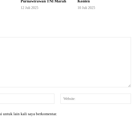
Purnawirawan TNI Marah
Konten
12 Juli 2025
10 Juli 2025
Email:*
W
i untuk lain kali saya berkomentar.