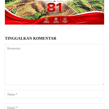
TINGGALKAN KOMENTAR
Komentar:
Na
Ema