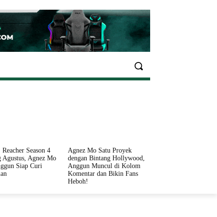
EKONOMI
OLAHRAGA
INFO SEHAT
PARIWI
 Reacher Season 4
Agnez Mo Satu Proyek
 Agustus, Agnez Mo
dengan Bintang Hollywood,
ggun Siap Curi
Anggun Muncul di Kolom
ian
Komentar dan Bikin Fans
Heboh!