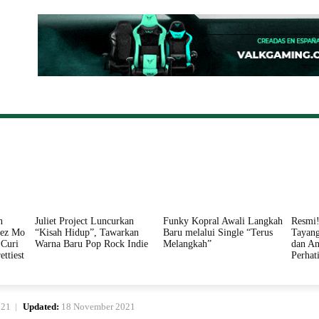
ONAL
DAERAH
HUKUM
PERISTIWA
POLITIK
n
Juliet Project Luncurkan
Funky Kopral Awali Langkah
Resmi!
nez Mo
“Kisah Hidup”, Tawarkan
Baru melalui Single “Terus
Tayang
Curi
Warna Baru Pop Rock Indie
Melangkah”
dan An
ettiest
Perhat
021
Updated:
18 November 2021