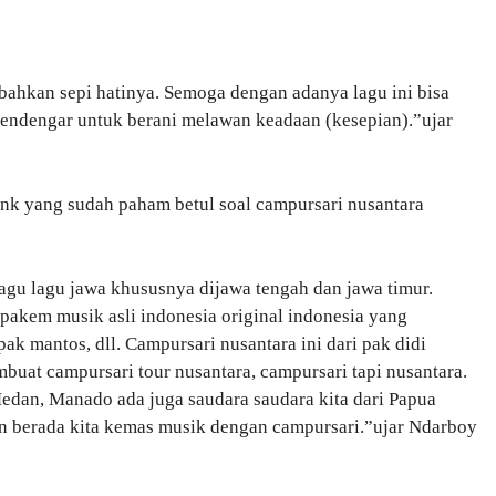
, bahkan sepi hatinya. Semoga dengan adanya lagu ini bisa
pendengar untuk berani melawan keadaan (kesepian).”ujar
enk yang sudah paham betul soal campursari nusantara
agu lagu jawa khususnya dijawa tengah dan jawa timur.
akem musik asli indonesia original indonesia yang
ak mantos, dll. Campursari nusantara ini dari pak didi
uat campursari tour nusantara, campursari tapi nusantara.
Medan, Manado ada juga saudara saudara kita dari Papua
un berada kita kemas musik dengan campursari.”ujar Ndarboy