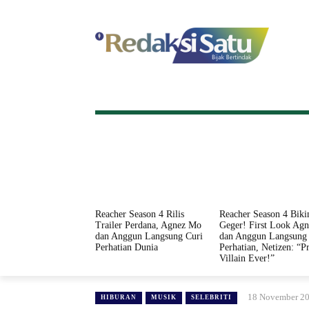
HOME
NASIONAL
INTERNASI
Reacher Season 4 Rilis
Reacher Season 4 Biki
Trailer Perdana, Agnez Mo
Geger! First Look Ag
dan Anggun Langsung Curi
dan Anggun Langsung 
Perhatian Dunia
Perhatian, Netizen: “Pr
Villain Ever!”
18 November 2
HIBURAN
MUSIK
SELEBRITI