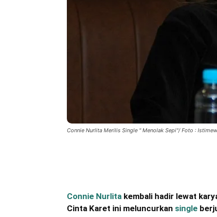
Connie Nurlita Merilis Single " Menolak Sepi"/ Foto : Istime
Bagikan
Connie Nurlita
kembali hadir lewat kar
Cinta Karet ini meluncurkan
single
berj