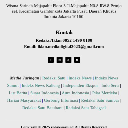
Wisma Sarinah Majapahit Floor 3 Jl.Majapahit N0.8 RW.8 Petojo
sel. Kecamatan Gambir.kota Jakarta Pusat, Daerah Khusus
Ibukota Jakarta 10160.
Kontak
Redaksi/Iklan 0852 1490 8188
Email: iklan.mediadigital2023@gmail.com
Media Jaringan
|
Redaksi Satu
|
Indeks News
|
Indeks News
Sumut
|
Indeks News Kalteng
|
Independen Ekspos
|
Indo Seru
|
List Berita
|
Suara Indonesia
|
Aura Indonesia
|
Pilar Merdeka
|
Harian Masyarakat
|
Gerbong Informasi
|
Redaksi Satu Sumbar
|
Redaksi Satu Batubara
|
Redaksi Satu Tabagsel
Copyright © 2025 redaksisatu.id. All Rights Reserved.