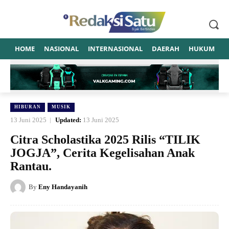
HOME
NASIONAL
INTERNASIONAL
DAERAH
HUKUM
P
HIBURAN
MUSIK
13 Juni 2025
Updated:
13 Juni 2025
Citra Scholastika 2025 Rilis “TILIK
JOGJA”, Cerita Kegelisahan Anak
Rantau.
By
Eny Handayanih