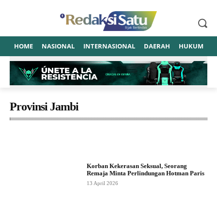
HOME
NASIONAL
INTERNASIONAL
DAERAH
HUKUM
P
Provinsi Jambi
Advetorial
Amerika Serikat
Artis
ASUSILA
BANTEN
Korban Kekerasan Seksual, Seorang
Remaja Minta Perlindungan Hotman Paris
13 April 2026