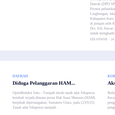
Daerah (DPD SPM
Prosesi pelantik
Lingkungan, Jal
Kabupaten Karo.
di pimpin oleh
Drs. Edi Anwar A
untuk menghadiri
EDI ANWAR
-
24
DAERAH
KOR
Diduga Pelanggaran HAM...
Aks
OpiniRedaksi Satu - Tumpah darah tanah adat Sihaporas
Redak
kembali terjadi,dimana peran Hak Asasi Manusia (HAM)
Keca
berpihak dipertangakan, Sumatera Utara, pada (23/9/25).
peng
Tanah adat Sihaporas menjadi...
pengu