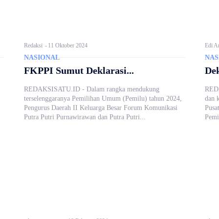
Redaksi
-
11 Oktober 2024
Edi A
NASIONAL
NAS
FKPPI Sumut Deklarasi...
Dek
REDAKSISATU.ID - Dalam rangka mendukung
REDA
terselenggaranya Pemilihan Umum (Pemilu) tahun 2024,
dan 
Pengurus Daerah II Keluarga Besar Forum Komunikasi
Pusa
Putra Putri Purnawirawan dan Putra Putri...
Pemi