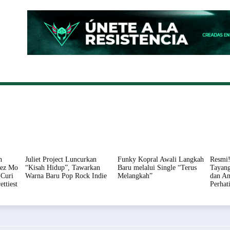
ONAL
DAERAH
HUKUM
PERISTIWA
POLITIK
n
Juliet Project Luncurkan
Funky Kopral Awali Langkah
Resmi!
nez Mo
“Kisah Hidup”, Tawarkan
Baru melalui Single “Terus
Tayang
Curi
Warna Baru Pop Rock Indie
Melangkah”
dan An
ettiest
Perhat