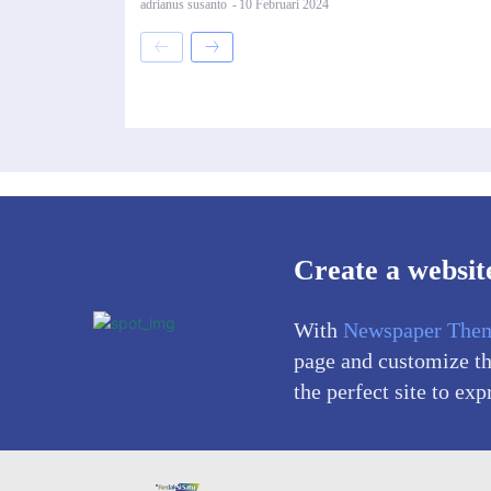
adrianus susanto
-
10 Februari 2024
Create a websit
With
Newspaper The
page and customize the
the perfect site to exp