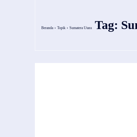
Tag:
Su
Beranda
Topik
Sumatera Utara