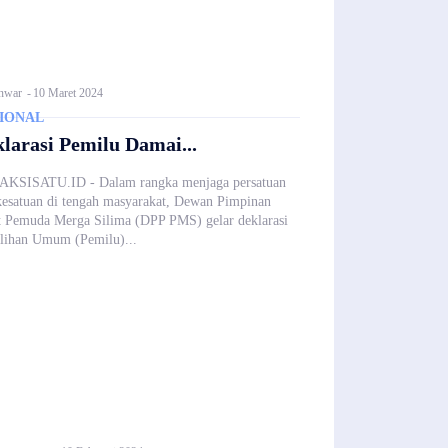
nwar
-
10 Maret 2024
IONAL
larasi Pemilu Damai...
KSISATU.ID - Dalam rangka menjaga persatuan
kesatuan di tengah masyarakat, Dewan Pimpinan
t Pemuda Merga Silima (DPP PMS) gelar deklarasi
lihan Umum (Pemilu)...