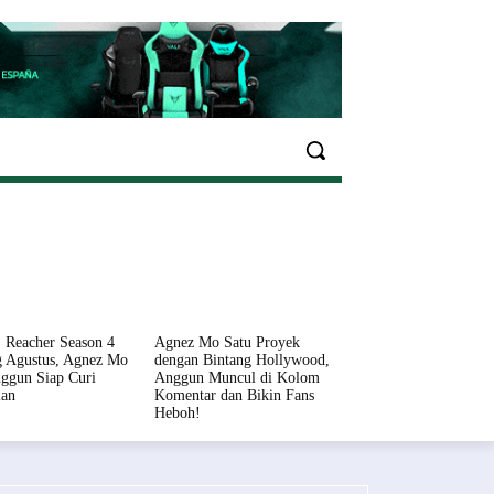
EKONOMI
OLAHRAGA
INFO SEHAT
PARIWI
 Reacher Season 4
Agnez Mo Satu Proyek
 Agustus, Agnez Mo
dengan Bintang Hollywood,
ggun Siap Curi
Anggun Muncul di Kolom
ian
Komentar dan Bikin Fans
Heboh!