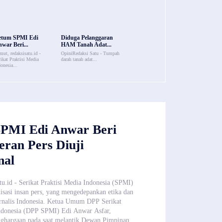
etum SPMI Edi
Diduga Pelanggaran
war Beri...
HAM Tanah Adat...
mut, redaksisatu.id -
OpiniRedaksi Satu - Tumpah
rikat Praktisi Media
darah tanah adat...
onesia...
PMI Edi Anwar Beri
eran Pers Diuji
nal
tu.id - Serikat Praktisi Media Indonesia (SPMI)
sasi insan pers, yang mengedepankan etika dan
urnalis Indonesia. Ketua Umum DPP Serikat
Indonesia (DPP SPMI) Edi Anwar Asfar,
ghargaan pada saat melantik Dewan Pimpinan