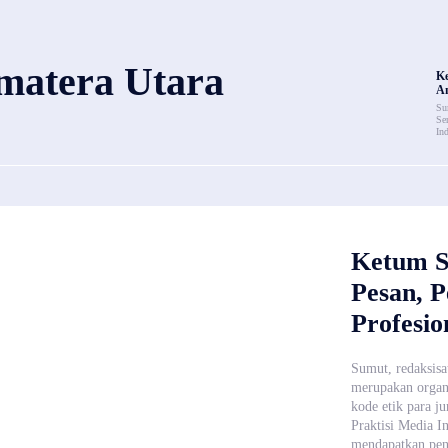
matera Utara
K
An
Su
Se
Ind
Ketum S
Pesan, P
Profesio
Sumut, redaksisa
merupakan organi
kode etik para j
Praktisi Media 
mendapatkan pen