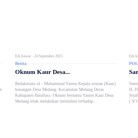
Edi Anwar
-
24 September 2025
Edi A
Berita
POL
Oknum Kaur Desa...
Sam
Redaksisatu.id - Muhammad Yasien Kepala urusan (Kaur)
Sumu
n
keuangan Desa Medang, Kecamatan Medang Deras
H, D
Kabupaten Batubara. Oknum bernama Yasien Kaur Desa
Seja
Medang telah melakukan intimidasi terhadap...
( 9/3 