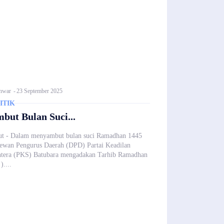
nwar
-
23 September 2025
ITIK
but Bulan Suci...
t - Dalam menyambut bulan suci Ramadhan 1445
ewan Pengurus Daerah (DPD) Partai Keadilan
htera (PKS) Batubara mengadakan Tarhib Ramadhan
)....