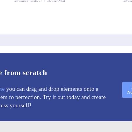
adrianus susanto
-
10 Februari 2024
adria
e from scratch
me
you can drag and drop elements onto a
N
m to perfection. Try it out today and create
ress yourself!