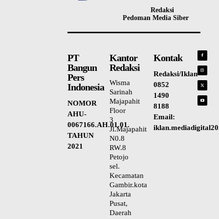
Redaksi
Pedoman Media Siber
PT
Kantor
Kontak
Bangun
Redaksi
Redaksi/Iklan
Pers
Wisma
0852
Indonesia
Sarinah
1490
Majapahit
NOMOR
8188
Floor
AHU-
Email:
3
0067166.AH.01.01.
iklan.mediadigital
Jl.Majapahit
TAHUN
N0.8
2021
RW.8
Petojo
sel.
Kecamatan
Gambir.kota
Jakarta
Pusat,
Daerah