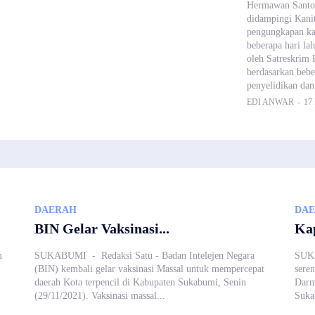
Hermawan Santo
didampingi Kani
pengungkapan ka
beberapa hari l
oleh Satreskrim 
berdasarkan beber
penyelidikan dan
EDI ANWAR
-
17
DAERAH
DA
BIN Gelar Vaksinasi...
Kap
m
SUKABUMI - Redaksi Satu - Badan Intelejen Negara
SUKA
(BIN) kembali gelar vaksinasi Massal untuk mempercepat
sere
daerah Kota terpencil di Kabupaten Sukabumi, Senin
Darm
(29/11/2021). Vaksinasi massal...
Suka