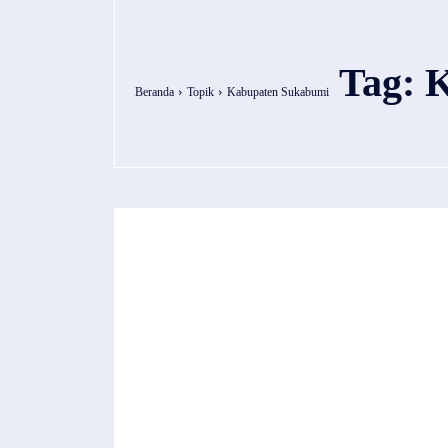
Tag:
K
Beranda
Topik
Kabupaten Sukabumi