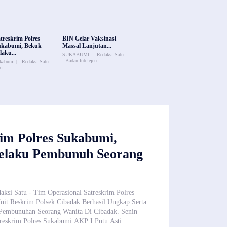
treskrim Polres
BIN Gelar Vaksinasi
ukabumi, Bekuk
Massal Lanjutan...
laku...
SUKABUMI - Redaksi Satu
- Badan Intelejen...
kabumi | - Redaksi Satu -
m...
im Polres Sukabumi,
elaku Pembunuh Seorang
aksi Satu - Tim Operasional Satreskrim Polres
it Reskrim Polsek Cibadak Berhasil Ungkap Serta
Pembunuhan Seorang Wanita Di Cibadak. Senin
treskrim Polres Sukabumi AKP I Putu Asti