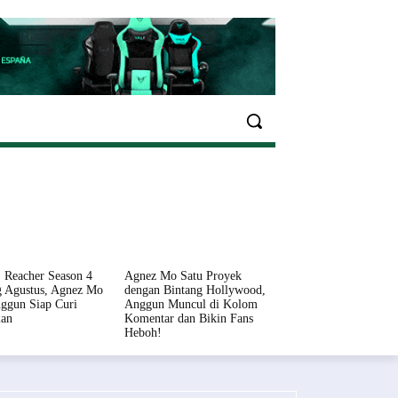
EKONOMI
OLAHRAGA
INFO SEHAT
PARIWI
 Reacher Season 4
Agnez Mo Satu Proyek
 Agustus, Agnez Mo
dengan Bintang Hollywood,
ggun Siap Curi
Anggun Muncul di Kolom
ian
Komentar dan Bikin Fans
Heboh!