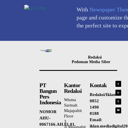
With
Newspaper The
page and customize the
the perfect site to exp
Redaksi
Pedoman Media Siber
PT
Kantor
Kontak
Bangun
Redaksi
Redaksi/Iklan
Pers
Wisma
0852
Indonesia
Sarinah
1490
Majapahit
NOMOR
8188
Floor
AHU-
Email:
3
0067166.AH.01.01.
iklan.mediadigital
Jl.Majapahit