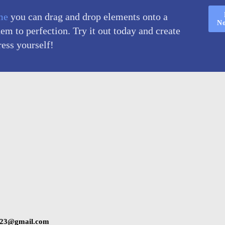
me
you can drag and drop elements onto a
N
m to perfection. Try it out today and create
ress yourself!
2023@gmail.com