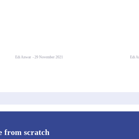
Edi Anwar
-
29 November 2021
Edi A
e from scratch