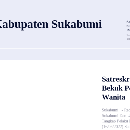
abupaten Sukabumi
Sa
S
Pe
Su
Ti
Satreskr
Bekuk P
Wanita
Sukabumi | - Red
Sukabumi Dan Un
Tangkap Pelaku 
(16/05/2022).Sa