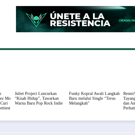
ONAL
DAERAH
HUKUM
PERISTIWA
POLITIK
n
Juliet Project Luncurkan
Funky Kopral Awali Langkah
Resmi!
nez Mo
“Kisah Hidup”, Tawarkan
Baru melalui Single “Terus
Tayang
Curi
Warna Baru Pop Rock Indie
Melangkah”
dan An
ettiest
Perhat