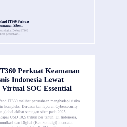
fend IT360 Perkuat
amanan Siber...
 era digital Defend IT360
lihat perusahaan...
IT360 Perkuat Keamanan
snis Indonesia Lewat
Virtual SOC Essential
efend IT360 melihat perusahaan menghadapi risiko
in kompleks. Berdasarkan laporan Cybersecurity
an global akibat serangan siber pada 2025
capai USD 10,5 triliun per tahun. Di Indonesia,
unikasi dan Digital (Kemkomdigi) mencatat