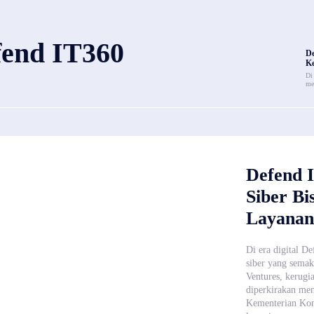
fend IT360
De
Ke
Di
me
Defend 
Siber Bi
Layanan 
Di era digital D
siber yang semak
Ventures, kerugi
diperkirakan men
Kementerian Kom