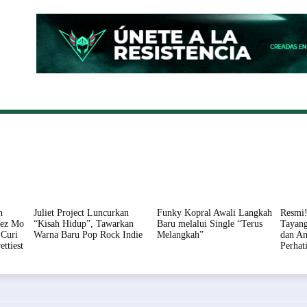
ONAL
DAERAH
HUKUM
PERISTIWA
POLITIK
n
Juliet Project Luncurkan
Funky Kopral Awali Langkah
Resmi!
nez Mo
“Kisah Hidup”, Tawarkan
Baru melalui Single “Terus
Tayang
Curi
Warna Baru Pop Rock Indie
Melangkah”
dan An
ettiest
Perhat