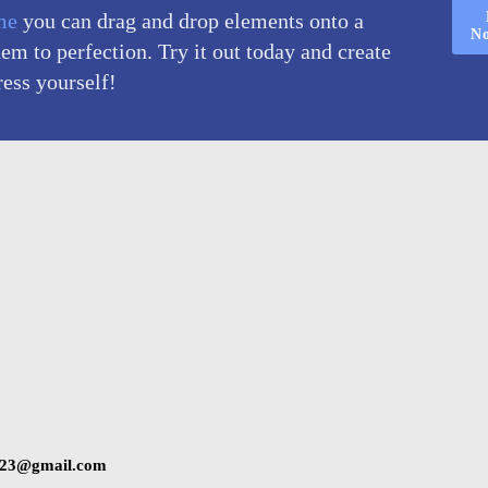
me
you can drag and drop elements onto a
N
m to perfection. Try it out today and create
ress yourself!
2023@gmail.com