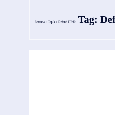
Tag:
De
Beranda
Topik
Defend IT360