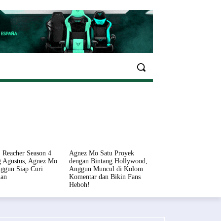
EKONOMI
OLAHRAGA
INFO SEHAT
PARIWI
 Reacher Season 4
Agnez Mo Satu Proyek
 Agustus, Agnez Mo
dengan Bintang Hollywood,
ggun Siap Curi
Anggun Muncul di Kolom
ian
Komentar dan Bikin Fans
Heboh!