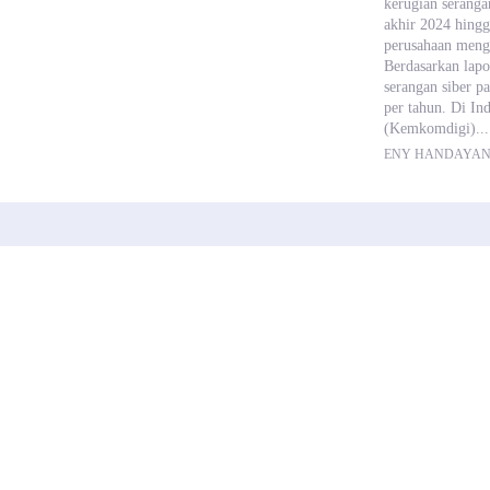
kerugian seranga
akhir 2024 hingg
perusahaan mengh
Berdasarkan lapo
serangan siber p
per tahun. Di In
(Kemkomdigi)...
ENY HANDAYAN