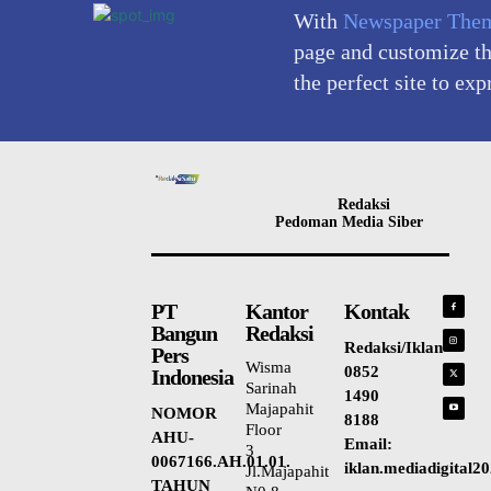
With
Newspaper The
page and customize the
the perfect site to exp
Redaksi
Pedoman Media Siber
PT
Kantor
Kontak
Bangun
Redaksi
Redaksi/Iklan
Pers
Wisma
0852
Indonesia
Sarinah
1490
Majapahit
NOMOR
8188
Floor
AHU-
Email:
3
0067166.AH.01.01.
iklan.mediadigital
Jl.Majapahit
TAHUN