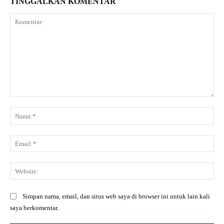
TINGGALKAN KOMENTAR
Komentar:
Na
Ema
Web
Simpan nama, email, dan situs web saya di browser ini untuk lain kali
saya berkomentar.