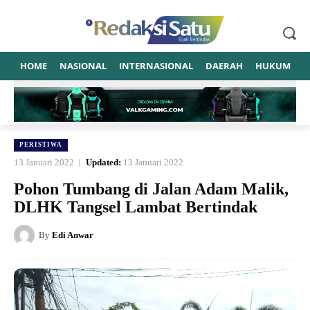
HOME
NASIONAL
INTERNASIONAL
DAERAH
HUKUM
P
PERISTIWA
13 Januari 2022
Updated:
13 Januari 2022
Pohon Tumbang di Jalan Adam Malik,
DLHK Tangsel Lambat Bertindak
By
Edi Anwar