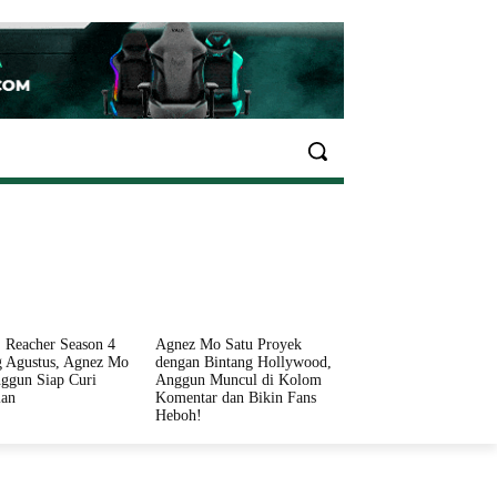
EKONOMI
OLAHRAGA
INFO SEHAT
PARIWI
 Reacher Season 4
Agnez Mo Satu Proyek
 Agustus, Agnez Mo
dengan Bintang Hollywood,
ggun Siap Curi
Anggun Muncul di Kolom
ian
Komentar dan Bikin Fans
Heboh!