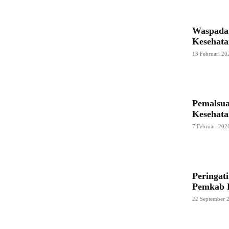
Waspada 
Kesehata
13 Februari 20
Pemalsua
Kesehata
7 Februari 202
Peringat
Pemkab 
22 September 