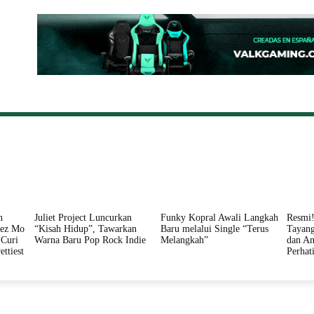
ONAL
DAERAH
HUKUM
PERISTIWA
POLITIK
n
Juliet Project Luncurkan
Funky Kopral Awali Langkah
Resmi!
nez Mo
“Kisah Hidup”, Tawarkan
Baru melalui Single “Terus
Tayang
Curi
Warna Baru Pop Rock Indie
Melangkah”
dan An
ettiest
Perhat