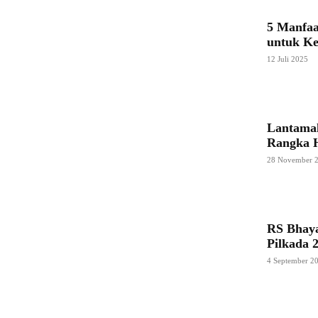
5 Manfaa
untuk Ke
12 Juli 2025
Lantamal
Rangka 
28 November 
RS Bhaya
Pilkada 
4 September 2