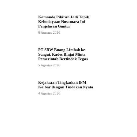
Komando Pikiran Jadi Topik
Kebudayaan Nusantara Ini
Penjelasan Guntur
6 Agustus 2026
PT SBW Buang Limbah ke
Sungai, Kades Binjai Minta
Pemerintah Bertindak Tegas
5 Agustus 2026
Kejaksaan Tingkatkan IPM
Kalbar dengan Tindakan Nyata
4 Agustus 2026