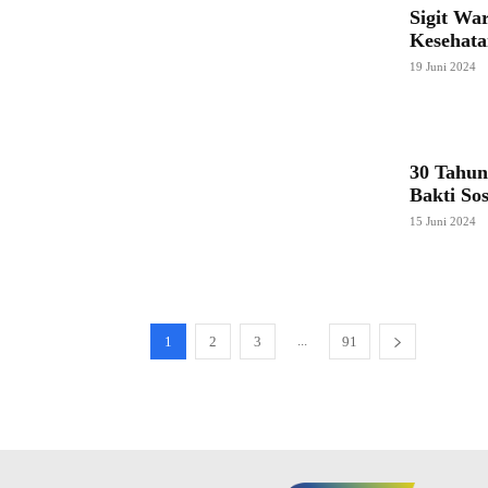
Sigit Wa
Kesehata
19 Juni 2024
30 Tahun
Bakti So
15 Juni 2024
...
1
2
3
91